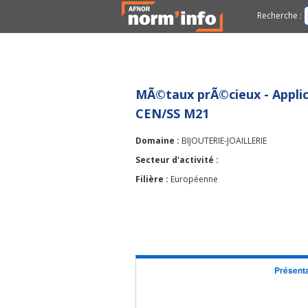
Recherche :
MÃ©taux prÃ©cieux - Applica
CEN/SS M21
Domaine :
BIJOUTERIE-JOAILLERIE
Secteur d'activité :
Filière :
Européenne
Présenta