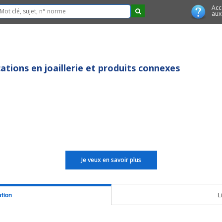
Acc
aux
tions en joaillerie et produits connexes
Je veux en savoir plus
tion
L