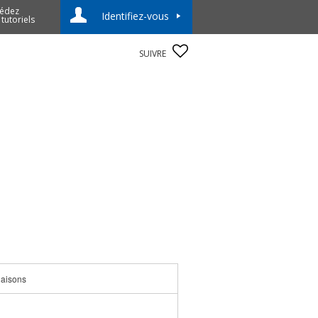
édez
Identifiez-vous
 tutoriels
SUIVRE
iaisons