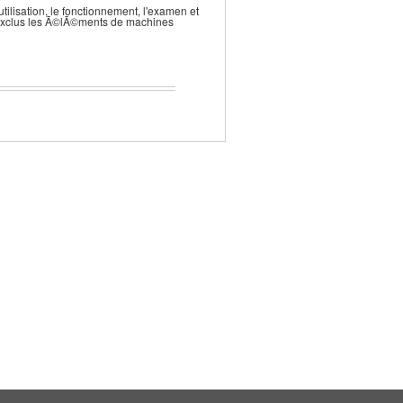
utilisation, le fonctionnement, l'examen et
t exclus les Ã©lÃ©ments de machines