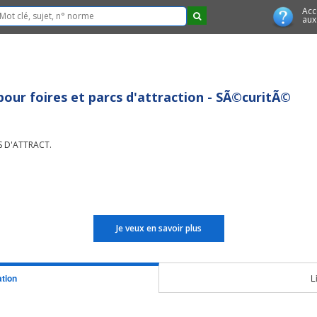
Acc
aux
our foires et parcs d'attraction - SÃ©curitÃ©
S D'ATTRACT.
Je veux en savoir plus
tion
L