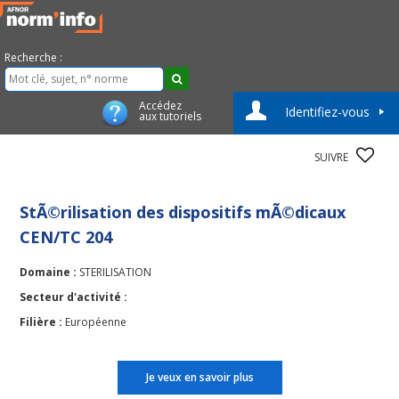
Recherche :
Accédez
Identifiez-vous
aux tutoriels
SUIVRE
StÃ©rilisation des dispositifs mÃ©dicaux
CEN/TC 204
Domaine :
STERILISATION
Secteur d'activité :
Filière :
Européenne
Je veux en savoir plus