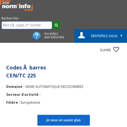
Recherche :
Accédez
Identifiez-vous
aux tutoriels
SUIVRE
Codes Ã barres
CEN/TC 225
Domaine :
SAISIE AUTOMATIQUE DES DONNEES
Secteur d'activité :
Filière :
Européenne
Je veux en savoir plus