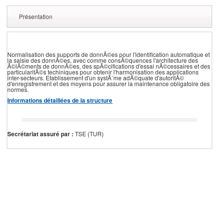
Présentation
Normalisation des supports de donnÃ©es pour l'identification automatique et
la saisie des donnÃ©es, avec comme consÃ©quences l'architecture des
Ã©lÃ©ments de donnÃ©es, des spÃ©cifications d'essai nÃ©cessaires et des
particularitÃ©s techiniques pour obtenir l'harmonisation des applications
inter-secteurs. Etablissement d'un systÃ¨me adÃ©quate d'autoritÃ©
d'enregistrement et des moyens pour assurer la maintenance obligatoire des
normes.
Informations détaillées de la structure
Secrétariat assuré par :
TSE (TUR)