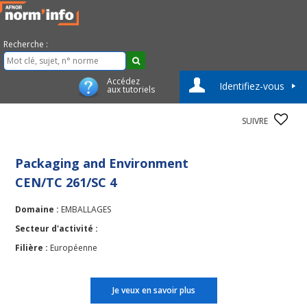
Recherche :
Accédez
Identifiez-vous
aux tutoriels
SUIVRE
Packaging and Environment
CEN/TC 261/SC 4
Domaine :
EMBALLAGES
Secteur d'activité :
Filière :
Européenne
Je veux en savoir plus