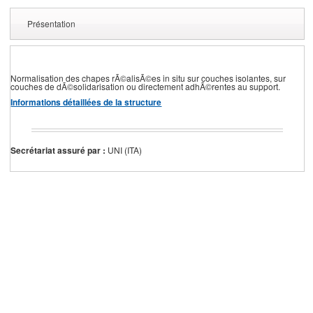
Présentation
Normalisation des chapes rÃ©alisÃ©es in situ sur couches isolantes, sur
couches de dÃ©solidarisation ou directement adhÃ©rentes au support.
Informations détaillées de la structure
Secrétariat assuré par :
UNI (ITA)