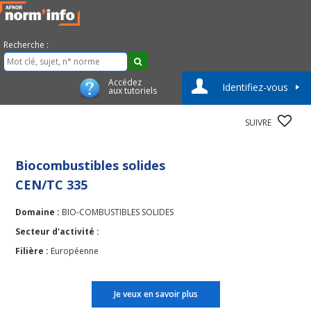
Recherche :
Accédez
Identifiez-vous
aux tutoriels
SUIVRE
Biocombustibles solides
CEN/TC 335
Domaine :
BIO-COMBUSTIBLES SOLIDES
Secteur d'activité :
Filière :
Européenne
Je veux en savoir plus