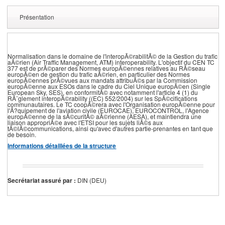
Présentation
Normalisation dans le domaine de l'interopÃ©rabilitÃ© de la Gestion du trafic
aÃ©rien (Air Traffic Management, ATM) interoperability. L'objectif du CEN TC
377 est de prÃ©parer des Normes europÃ©ennes relatives au RÃ©seau
europÃ©en de gestion du trafic aÃ©rien, en particulier des Normes
europÃ©ennes prÃ©vues aux mandats attribuÃ©s par la Commission
europÃ©enne aux ESOs dans le cadre du Ciel Unique europÃ©en (Single
European Sky, SES), en conformitÃ© avec notamment l'article 4 (1) du
RÃ¨glement interopÃ©rability ((EC) 552/2004) sur les SpÃ©cifications
communautaires. Le TC coopÃ©rera avec l'Organisation europÃ©enne pour
l'Ã?quipement de l'aviation civile (EUROCAE), EUROCONTROL, l'Agence
europÃ©enne de la sÃ©curitÃ© aÃ©rienne (AESA), et maintiendra une
liaison appropriÃ©e avec l'ETSI pour les sujets liÃ©s aux
tÃ©lÃ©communications, ainsi qu'avec d'autres partie-prenantes en tant que
de besoin.
Informations détaillées de la structure
Secrétariat assuré par :
DIN (DEU)