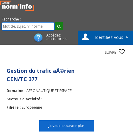
Recherche :
Accédez
Identifiez-vous
aux tutoriels
SUIVRE
Gestion du trafic aÃ©rien
CEN/TC 377
Domaine :
AERONAUTIQUE ET ESPACE
Secteur d'activité :
Filière :
Européenne
Je veux en savoir plus