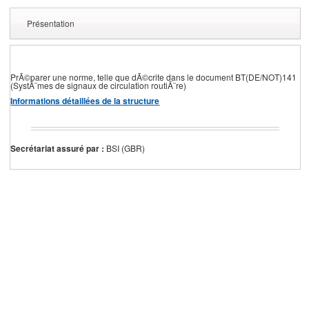
Présentation
PrÃ©parer une norme, telle que dÃ©crite dans le document BT(DE/NOT)141
(SystÃ¨mes de signaux de circulation routiÃ¨re)
Informations détaillées de la structure
Secrétariat assuré par :
BSI (GBR)