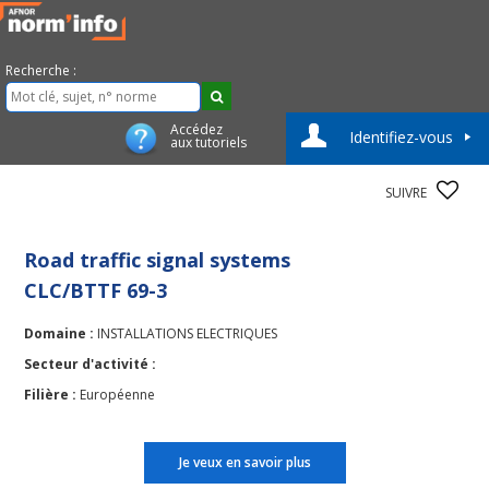
Recherche :
Accédez
Identifiez-vous
aux tutoriels
SUIVRE
Road traffic signal systems
CLC/BTTF 69-3
Domaine :
INSTALLATIONS ELECTRIQUES
Secteur d'activité :
Filière :
Européenne
Je veux en savoir plus