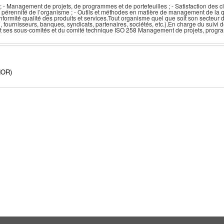
 - Management de projets, de programmes et de portefeuilles ; - Satisfaction des c
la pérennité de l’organisme ; - Outils et méthodes en matière de management de la 
ormité qualité des produits et services.Tout organisme quel que soit son secteur d’ac
l, fournisseurs, banques, syndicats, partenaires, sociétés, etc.).En charge du suivi
t ses sous-comités et du comité technique ISO 258 Management de projets, program
NOR)