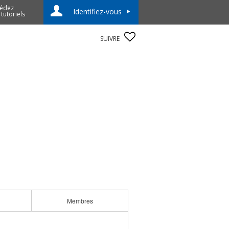
édez
Identifiez-vous
 tutoriels
SUIVRE
Membres