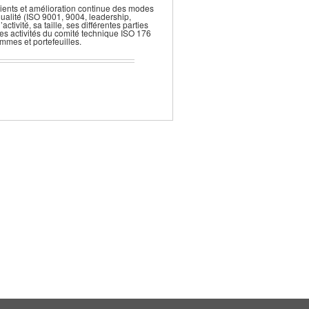
lients et amélioration continue des modes
qualité (ISO 9001, 9004, leadership,
tivité, sa taille, ses différentes parties
 des activités du comité technique ISO 176
mes et portefeuilles.