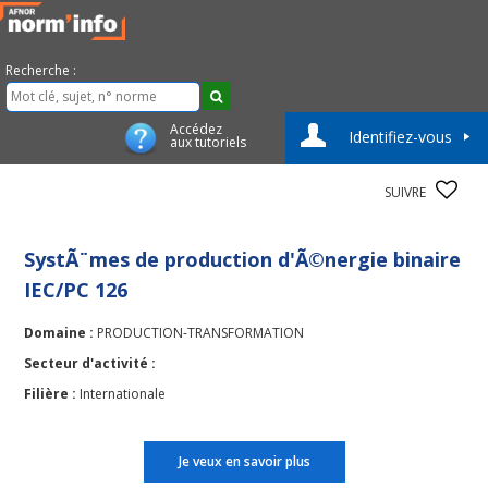
Recherche :
Accédez
Identifiez-vous
aux tutoriels
SUIVRE
SystÃ¨mes de production d'Ã©nergie binaire
IEC/PC 126
Domaine :
PRODUCTION-TRANSFORMATION
Secteur d'activité :
Filière :
Internationale
Je veux en savoir plus