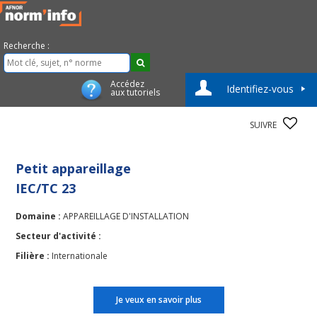
Recherche :
Accédez
Identifiez-vous
aux tutoriels
SUIVRE
Petit appareillage
IEC/TC 23
Domaine :
APPAREILLAGE D'INSTALLATION
Secteur d'activité :
Filière :
Internationale
Je veux en savoir plus