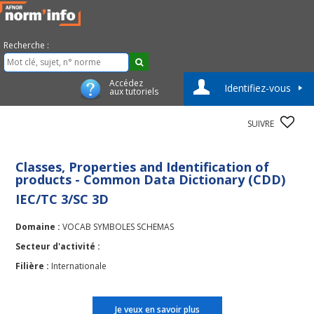
Recherche :
Accédez
Identifiez-vous
aux tutoriels
SUIVRE
Classes, Properties and Identification of
products - Common Data Dictionary (CDD)
IEC/TC 3/SC 3D
Domaine :
VOCAB SYMBOLES SCHEMAS
Secteur d'activité :
Filière :
Internationale
Je veux en savoir plus