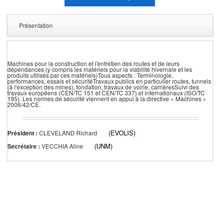
Présentation
Machines pour la construction et l'entretien des routes et de leurs
dépendances (y compris les matériels pour la viabilité hivernale et les
produits utilisés par ces matériels)Tous aspects : Terminologie,
performances, essais et sécuritéTravaux publics en particulier routes, tunnels
(à l'exception des mines), fondation, travaux de voirie, carrièresSuivi des
travaux européens (CEN/TC 151 et CEN/TC 337) et internationaux (ISO/TC
195). Les normes de sécurité viennent en appui à la directive « Machines »
2006/42/CE.
(EVOLIS)
Président :
CLEVELAND Richard
(UNM)
Secrétaire :
VECCHIA Aline