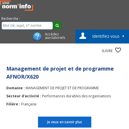
Recherche :
Accédez
Identifiez-vous
aux tutoriels
SUIVRE
Management de projet et de programme
AFNOR/X620
Domaine :
MANAGEMENT DE PROJET ET DE PROGRAMME
Secteur d'activité :
Performances durables des organisations
Filière :
Française
Je veux en savoir plus