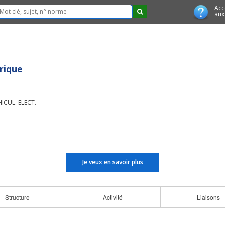
Acc
aux
trique
CUL. ELECT.
Je veux en savoir plus
Structure
Activité
Liaisons