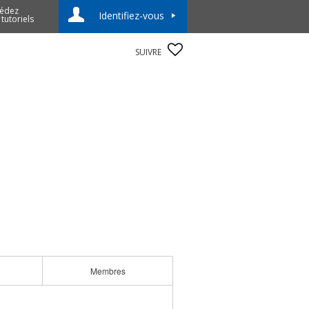
édez
Identifiez-vous
 tutoriels
SUIVRE
Membres