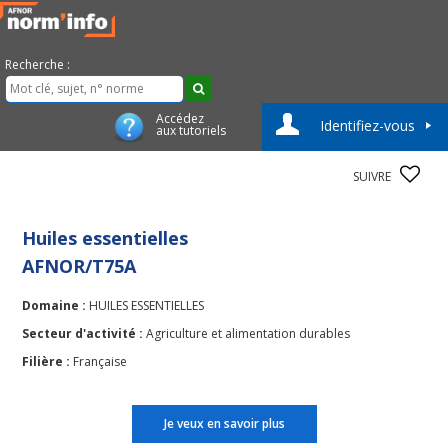
Recherche :
Accédez
Identifiez-vous
aux tutoriels
SUIVRE
Huiles essentielles
AFNOR/T75A
Domaine :
HUILES ESSENTIELLES
Secteur d'activité :
Agriculture et alimentation durables
Filière :
Française
Je veux en savoir plus