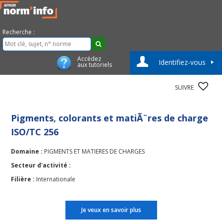
Recherche :
Accédez
Identifiez-vous
aux tutoriels
SUIVRE
Pigments, colorants et matiÃ¨res de charge
ISO/TC 256
Domaine :
PIGMENTS ET MATIERES DE CHARGES
Secteur d'activité :
Filière :
Internationale
Je veux en savoir plus