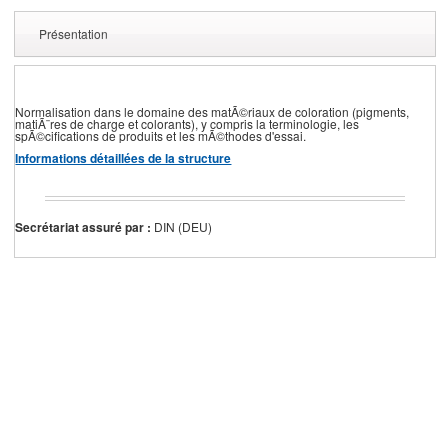
Présentation
Normalisation dans le domaine des matÃ©riaux de coloration (pigments,
matiÃ¨res de charge et colorants), y compris la terminologie, les
spÃ©cifications de produits et les mÃ©thodes d'essai.
Informations détaillées de la structure
Secrétariat assuré par :
DIN (DEU)