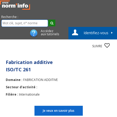
Recherche :
Accédez
Identifiez-vous
aux tutoriels
SUIVRE
Fabrication additive
ISO/TC 261
Domaine :
FABRICATION ADDITIVE
Secteur d'activité :
Filière :
Internationale
Je veux en savoir plus