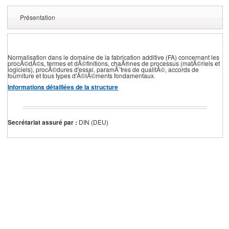
Présentation
Normalisation dans le domaine de la fabrication additive (FA) concernant les
procÃ©dÃ©s, termes et dÃ©finitions, chaÃ®nes de processus (matÃ©riels et
logiciels), procÃ©dures d'essai, paramÃ¨tres de qualitÃ©, accords de
fourniture et tous types d'Ã©lÃ©ments fondamentaux.
Informations détaillées de la structure
Secrétariat assuré par :
DIN (DEU)