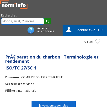
Recherche :
Accédez
Identifiez-vous
aux tutoriels
SUIVRE
PrÃ©paration du charbon : Terminologie et
rendement
ISO/TC 27/SC 1
Domaine :
COMBUST SOLIDES ET MATERIEL
Secteur d'activité :
Filière :
Internationale
Je veux en savoir plus