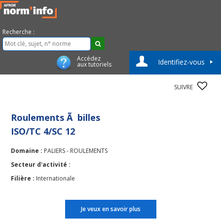
Recherche :
Accédez
Identifiez-vous
aux tutoriels
SUIVRE
Roulements Ã billes
ISO/TC 4/SC 12
Domaine :
PALIERS - ROULEMENTS
Secteur d'activité :
Filière :
Internationale
Je veux en savoir plus