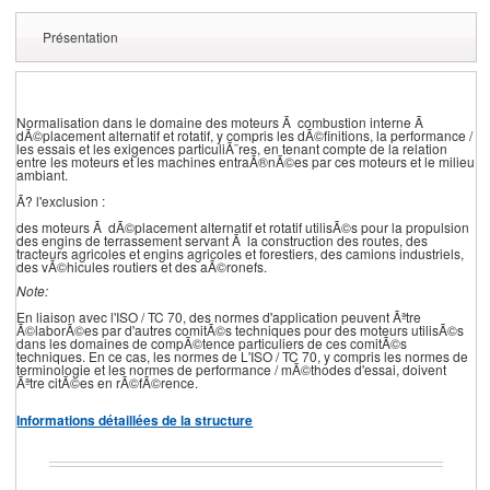
Présentation
Normalisation dans le domaine des moteurs Ã combustion interne Ã
dÃ©placement alternatif et rotatif, y compris les dÃ©finitions, la performance /
les essais et les exigences particuliÃ¨res, en tenant compte de la relation
entre les moteurs et les machines entraÃ®nÃ©es par ces moteurs et le milieu
ambiant.
Ã? l'exclusion :
des moteurs Ã dÃ©placement alternatif et rotatif utilisÃ©s pour la propulsion
des engins de terrassement servant Ã la construction des routes, des
tracteurs agricoles et engins agricoles et forestiers, des camions industriels,
des vÃ©hicules routiers et des aÃ©ronefs.
Note:
En liaison avec l'ISO / TC 70, des normes d'application peuvent Ãªtre
Ã©laborÃ©es par d'autres comitÃ©s techniques pour des moteurs utilisÃ©s
dans les domaines de compÃ©tence particuliers de ces comitÃ©s
techniques. En ce cas, les normes de L'ISO / TC 70, y compris les normes de
terminologie et les normes de performance / mÃ©thodes d'essai, doivent
Ãªtre citÃ©es en rÃ©fÃ©rence.
Informations détaillées de la structure