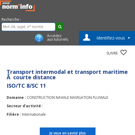
Recherche :
Accédez
Identifiez-vous
aux tutoriels
SUIVRE
Transport intermodal et transport maritime
Ã courte distance
ISO/TC 8/SC 11
Domaine :
CONSTRUCTION NAVALE NAVIGATION FLUVIALE
Secteur d'activité :
Filière :
Internationale
Je veux en savoir plus