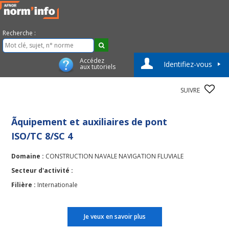
Recherche :
Accédez
Identifiez-vous
aux tutoriels
SUIVRE
Ãquipement et auxiliaires de pont
ISO/TC 8/SC 4
Domaine :
CONSTRUCTION NAVALE NAVIGATION FLUVIALE
Secteur d'activité :
Filière :
Internationale
Je veux en savoir plus