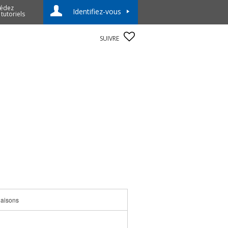
édez
Identifiez-vous
 tutoriels
SUIVRE
iaisons