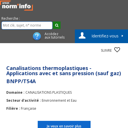
Recherche :
Accédez
Identifiez-vous
aux tutoriels
SUIVRE
Canalisations thermoplastiques -
Applications avec et sans pression (sauf gaz)
BNPP/T54A
Domaine :
CANALISATIONS PLASTIQUES
Secteur d'activité :
Environnement et Eau
Filière :
Française
Je veux en savoir plus