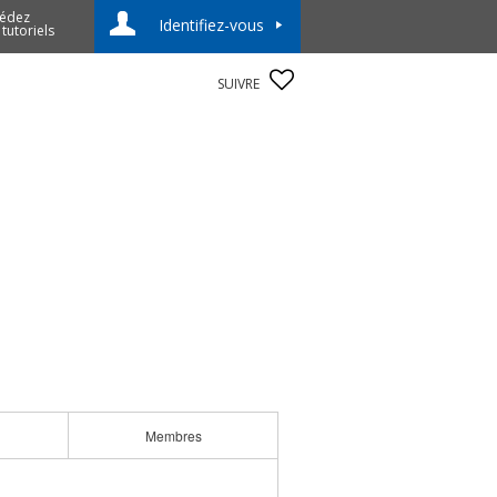
édez
Identifiez-vous
 tutoriels
SUIVRE
Membres