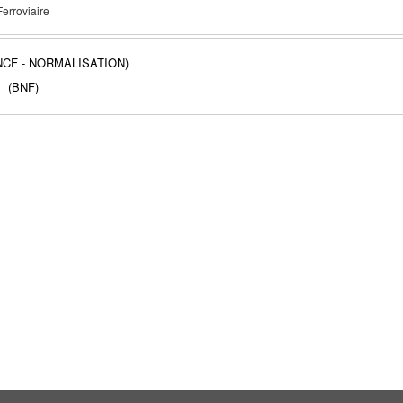
Ferroviaire
NCF - NORMALISATION)
(BNF)