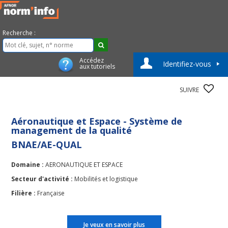
Recherche :
Accédez
Identifiez-vous
aux tutoriels
SUIVRE
Aéronautique et Espace - Système de
management de la qualité
BNAE/AE-QUAL
Domaine :
AERONAUTIQUE ET ESPACE
Secteur d'activité :
Mobilités et logistique
Filière :
Française
Je veux en savoir plus