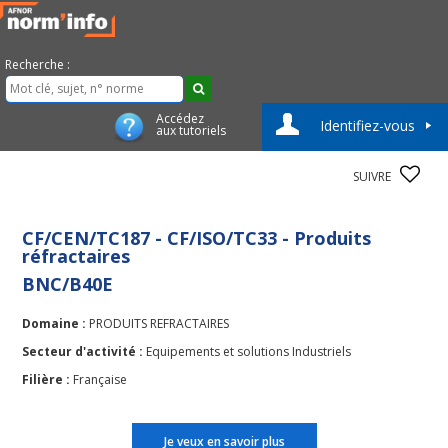
Recherche :
Accédez
Identifiez-vous
aux tutoriels
SUIVRE
CF/CEN/TC187 - CF/ISO/TC33 - Produits
réfractaires
BNC/B40E
Domaine :
PRODUITS REFRACTAIRES
Secteur d'activité :
Equipements et solutions Industriels
Filière :
Française
Je veux en savoir plus