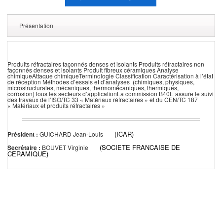
Présentation
Produits réfractaires façonnés denses et isolants Produits réfractaires non
façonnés denses et isolants Produit fibreux céramiques Analyse
chimiqueAttaque chimiqueTerminologie Classification Caractérisation à l’état
de réception Méthodes d’essais et d’analyses (chimiques, physiques,
microstructurales, mécaniques, thermomécaniques, thermiques,
corrosion)Tous les secteurs d’applicationLa commission B40E assure le suivi
des travaux de l’ISO/TC 33 « Matériaux réfractaires » et du CEN/TC 187
« Matériaux et produits réfractaires »
(ICAR)
Président :
GUICHARD Jean-Louis
(SOCIETE FRANCAISE DE
Secrétaire :
BOUVET Virginie
CERAMIQUE)