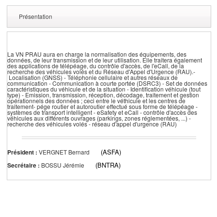
Présentation
La VN PRAU aura en charge la normalisation des équipements, des
données, de leur transmission et de leur utilisation. Elle traitera également
des applications de télépéage, du contrôle d'accès, de l'eCall, de la
recherche des véhicules volés et du Réseau d'Appel d'Urgence (RAU).-
Localisation (GNSS) - Téléphonie cellulaire et autres réseaux de
communication - Communication à courte portée (DSRC3) - Set de données
caractéristiques du véhicule et de la situation - Identification véhicule (tout
type) - Emission, transmission, réception, décodage, traitement et gestion
opérationnels des données ; ceci entre le véthicule et les centres de
traitement- pége routier et autoroutier effectué sous forme de télépéage -
systèmes de transport intelligent - eSafety et eCall - contrôle d'accès des
véhicules aux différents ouvrages (parkings, zones réglementées, ...) -
recherche des véhicules volés - réseau d'appel d'urgence (RAU)
(ASFA)
Président :
VERGNET Bernard
(BNTRA)
Secrétaire :
BOSSU Jérémie