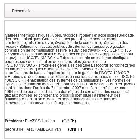
Présentation
Matières thermoplastiques, tubes, raccords, robinets et accessoiresSoudage
des thermoplastiques.Caractéristiques produits, méthodes d'essai,
terminologie, mise en œuvre, évaluation de la conformité, rénovation des
réseaux.Bâtiment et travaux publics : distribution et transport de gaz.La
commission de normalisation assure le suivi des travaux: - du CEN/TC 155
« Systèmes de canalisations et de gaines en plastiques » (applications pour
le gaz), - de l'ISO/TC 138/SC 4 « Tubes et raccords en matières plastiques
pour réseaux de distribution de combustibles gazeux ». - de
l'ISO/TC 138/SC 5 « Propriétés générales des tubes, raccords et robinetteries
en matières plastiques et leurs accessoires – Méthodes d'essais et
spécifications de base » (applications pour le gaz), - de l'ISO/TC 138/SC 7
« Robinets et équipements auxiliaires en matières plastiques », - de l'ISO/TC
138/SC 8 « Réhabilitation des systèmes de canalisations». Les normes de
systèmes de canalisations en PE pour la distribution de combustibles gazeux
sont citées dans l’arrêté du 7 décembre 2007 modifiant l’arrêté du 4 mars
1996 modifié portant codification des règles de conformité des matériels à
gaz aux normes les concernant lorsqu’ils sont situés à l’intérieur des
bâtiments d’habitation et de leurs dépendances ainsi que dans les
caravanes, autocaravanes et fourgons aménagés.
(GRDF)
Président :
BLAZY Sébastien
(BNPP)
Secrétaire :
ARCHAMBEAU Yan