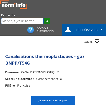
Recherche :
Accédez
Identifiez-vous
aux tutoriels
SUIVRE
Canalisations thermoplastiques - gaz
BNPP/T54G
Domaine :
CANALISATIONS PLASTIQUES
Secteur d'activité :
Environnement et Eau
Filière :
Française
Je veux en savoir plus