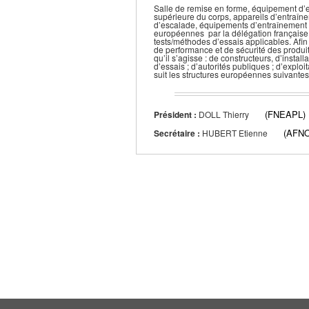
Salle de remise en forme, équipement d’en
supérieure du corps, appareils d’entraînem
d’escalade, équipements d’entraînement de
européennes par la délégation française 
tests/méthodes d’essais applicables. Afin
de performance et de sécurité des produits,
qu’il s’agisse : de constructeurs, d’instal
d’essais ; d’autorités publiques ; d’exp
suit les structures européennes suivante
(FNEAPL)
Président :
DOLL Thierry
(AFN
Secrétaire :
HUBERT Etienne