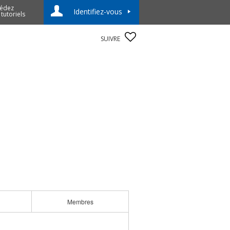
édez
Identifiez-vous
 tutoriels
SUIVRE
Membres