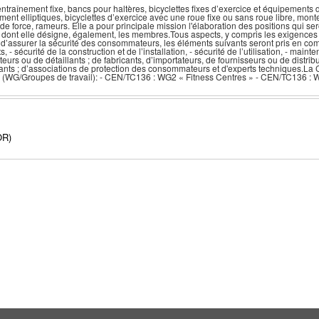
traînement fixe, bancs pour haltères, bicyclettes fixes d’exercice et équipements 
ent elliptiques, bicyclettes d’exercice avec une roue fixe ou sans roue libre, monte
 force, rameurs. Elle a pour principale mission l'élaboration des positions qui se
dont elle désigne, également, les membres.Tous aspects, y compris les exigences de
 d’assurer la sécurité des consommateurs, les éléments suivants seront pris en com
 - sécurité de la construction et de l’installation, - sécurité de l’utilisation, - ma
lateurs ou de détaillants ; de fabricants, d’importateurs, de fournisseurs ou de distrib
loitants ; d’associations de protection des consommateurs et d'experts techniques.
s (WG/Groupes de travail): - CEN/TC136 : WG2 « Fitness Centres » - CEN/TC136 : 
OR)