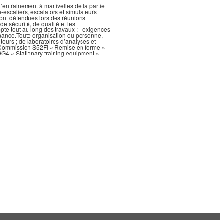
d’entrainement à manivelles de la partie
-escaliers, escalators et simulateurs
ront défendues lors des réunions
 sécurité, de qualité et les
pte tout au long des travaux : - exigences
intenance.Toute organisation ou personne,
uteurs ; de laboratoires d’analyses et
La Commission S52FI « Remise en forme »
WG4 « Stationary training equipment »