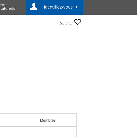
édez
Identifiez-vous
 tutoriels
SUIVRE
Membres