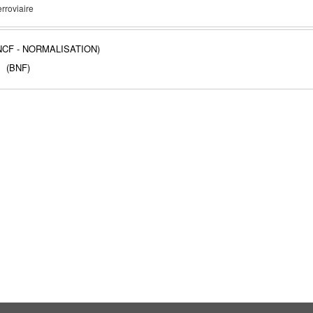
rroviaire
NCF - NORMALISATION)
(BNF)