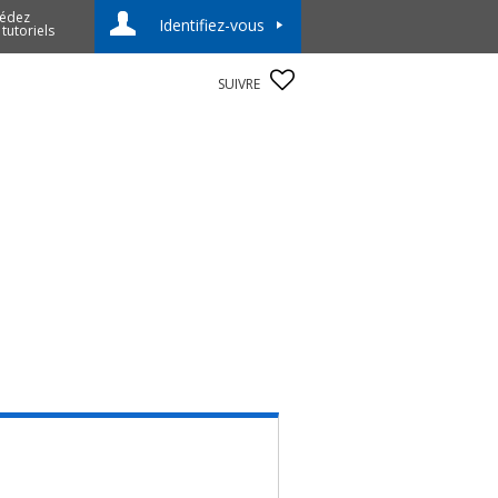
édez
Identifiez-vous
 tutoriels
SUIVRE