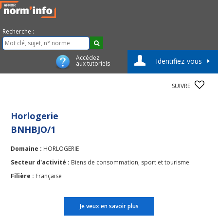
Recherche :
Accédez
Identifiez-vous
aux tutoriels
SUIVRE
Horlogerie
BNHBJO/1
Domaine :
HORLOGERIE
Secteur d'activité :
Biens de consommation, sport et tourisme
Filière :
Française
Je veux en savoir plus