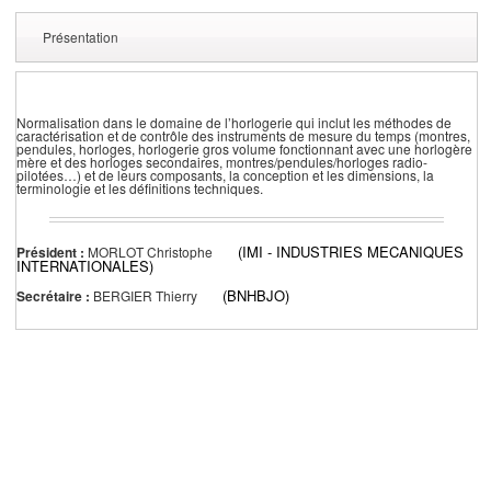
Présentation
Normalisation dans le domaine de l’horlogerie qui inclut les méthodes de
caractérisation et de contrôle des instruments de mesure du temps (montres,
pendules, horloges, horlogerie gros volume fonctionnant avec une horlogère
mère et des horloges secondaires, montres/pendules/horloges radio-
pilotées…) et de leurs composants, la conception et les dimensions, la
terminologie et les définitions techniques.
(IMI - INDUSTRIES MECANIQUES
Président :
MORLOT Christophe
INTERNATIONALES)
(BNHBJO)
Secrétaire :
BERGIER Thierry