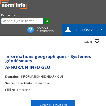
Recherche :
Accédez
Identifiez-vous
aux tutoriels
SUIVRE
Informations géographiques - Systèmes
géodésiques
AFNOR/CN INFO GEO
Domaine :
INFORMATION GEOGRAPHIQUE
Secteur d'activité :
Numérique
Filière :
Française
Je veux en savoir plus