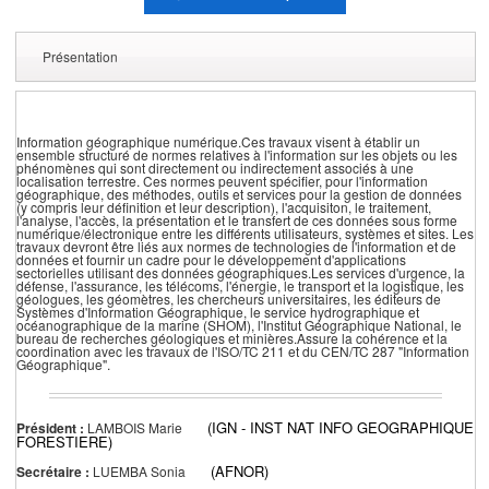
Présentation
Information géographique numérique.Ces travaux visent à établir un
ensemble structuré de normes relatives à l'information sur les objets ou les
phénomènes qui sont directement ou indirectement associés à une
localisation terrestre. Ces normes peuvent spécifier, pour l'information
géographique, des méthodes, outils et services pour la gestion de données
(y compris leur définition et leur description), l'acquisiton, le traitement,
l'analyse, l'accès, la présentation et le transfert de ces données sous forme
numérique/électronique entre les différents utilisateurs, systèmes et sites. Les
travaux devront être liés aux normes de technologies de l'information et de
données et fournir un cadre pour le développement d'applications
sectorielles utilisant des données géographiques.Les services d'urgence, la
défense, l'assurance, les télécoms, l'énergie, le transport et la logistique, les
géologues, les géomètres, les chercheurs universitaires, les éditeurs de
Systèmes d'Information Géographique, le service hydrographique et
océanographique de la marine (SHOM), l'Institut Géographique National, le
bureau de recherches géologiques et minières.Assure la cohérence et la
coordination avec les travaux de l'ISO/TC 211 et du CEN/TC 287 "Information
Géographique".
(IGN - INST NAT INFO GEOGRAPHIQUE
Président :
LAMBOIS Marie
FORESTIERE)
(AFNOR)
Secrétaire :
LUEMBA Sonia