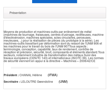
Présentation
Moyens de production et machines-outils par enlèvement de métal
(machines de tournage, fraiseuses, centres d'usinage, rectifieuses, machine
d'électroérosion, machines spéciales, scies circulaires, perceuses,
meuleuses, ..) pour la réalisation de pièces (du prototype à la série). Les
machines-outils travaillant par déformation sont du ressort de l'UNM 906 et
les machines pour le travail du bois de l'UNM 907Tous aspects :
terminologie, conception, capabilité, taux de rendement, contrôle de
réception et précision, sécurité, bruit, composants et éléments standard.Tous
secteurs, notamment industrie de transformation des métaux.Suivi des
travaux européens (CEN/TC 143) et internationaux (ISO/TC 39). Les normes
de sécurité viennent en appui à la directive « Machines » 2006/42/CE
(IFMA)
Président :
CHANAL Hélène
(UNM)
Secrétaire :
LELOUTRE Gwendoline