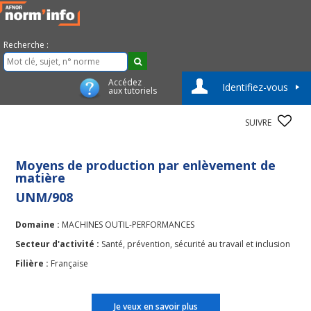
Recherche :
Accédez
Identifiez-vous
aux tutoriels
SUIVRE
Moyens de production par enlèvement de
matière
UNM/908
Domaine :
MACHINES OUTIL-PERFORMANCES
Secteur d'activité :
Santé, prévention, sécurité au travail et inclusion
Filière :
Française
Je veux en savoir plus