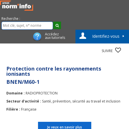
Recherche :
Accédez
Identifiez-vous
aux tutoriels
SUIVRE
Protection contre les rayonnements
ionisants
BNEN/M60-1
Domaine :
RADIOPROTECTION
Secteur d'activité :
Santé, prévention, sécurité au travail et inclusion
Filière :
Française
Je veux en savoir plus