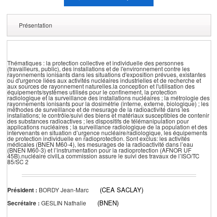
Présentation
Thématiques : la protection collective et individuelle des personnes
(travailleurs, public), des installations et de l'environnement contre les
rayonnements ionisants dans les situations d'exposition prévues, existantes
ou d'urgence liées aux activités nucléaires industrielles et de recherche et
aux sources de rayonnement naturelles.la conception et l'utilisation des
équipements/systèmes utilisés pour le confinement, la protection
radiologique et la surveillance des installations nucléaires ; la métrologie des
rayonnements ionisants pour la dosimétrie (interne, externe, biologique) ; les
méthodes de surveillance et de mesurage de la radioactivité dans les
installations; le contrôle/suivi des biens et matériaux susceptibles de contenir
des substances radioactives ; les dispositifs de télémanipulation pour
applications nucléaires ; la surveillance radiologique de la population et des
intervenants en situation d’urgence nucléaire/radiologique, les équipements
de protection individuelle en radioprotection. Sont exclus: les activités
médicales (BNEN M60-4), les mesurages de la radioactivité dans l’eau
(BNEN M60-3) et l’instrumentation pour la radioprotection (AFNOR UF
45B).nucléaire civilLa commission assure le suivi des travaux de l’ISO/TC
85/SC 2
(CEA SACLAY)
Président :
BORDY Jean-Marc
(BNEN)
Secrétaire :
GESLIN Nathalie