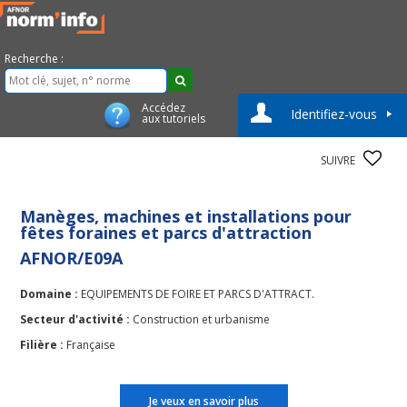
Recherche :
Accédez
Identifiez-vous
aux tutoriels
SUIVRE
Manèges, machines et installations pour
fêtes foraines et parcs d'attraction
AFNOR/E09A
Domaine :
EQUIPEMENTS DE FOIRE ET PARCS D'ATTRACT.
Secteur d'activité :
Construction et urbanisme
Filière :
Française
Je veux en savoir plus