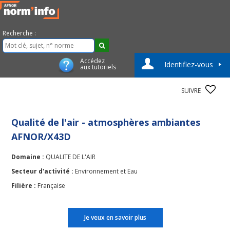
Recherche :
Accédez
Identifiez-vous
aux tutoriels
SUIVRE
Qualité de l'air - atmosphères ambiantes
AFNOR/X43D
Domaine :
QUALITE DE L'AIR
Secteur d'activité :
Environnement et Eau
Filière :
Française
Je veux en savoir plus