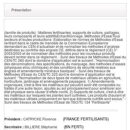
Présentation
(famille de produits) : Matières fertilisantes, supports de culture, paillages,
leurs composants et leurs additifsEchantillonnage, Méthodes d'EssaiTous
secteurs et toutes productions- Elaboration de normes de Méthodes d'Essai
rentrant dans le cadre de mandats de la Commission Européenne
demandant au CEN d’actualiser et de normaliser les méthodes d’analyse
destinées au contrôle des engrais CE, définis dans le règlement (CE) n°
2003/2003 et de normaliser des méthodes pour les nouveaux produits
devant rentrer dans ce règlement. - Suivi des travaux de Méthodes d'Essai du
CEN/TC 260 dont le domaine d'application est le suivant : "Harmonisation
des dénominations, des spécifications, du marquage, des méthodes d’essais
(physiques et/ou chimiques) et des conditions de sécurité relatives aux
engrais et amendements minéraux basiques" - Suivi des travaux de
Méthodes d'Essai du CEN/TC 223 dont le domaine d’application est le
suivant : "Normalisation de deux types de matériaux utilisés en agriculture,
horticulture, jardinage et aménagements paysagers. 1) Amendements
organiques, c'est-à-dire les matériaux qui peuvent avoir été compostés ou
traités d’une autre façon, ajoutés au sol principalement pour améliorer son
état physique sans causer d’effets nocifs. 2) Supports de culture, c'est-à-dire
les matériaux sur lesquels les plantes sont cultivées. Les produits chaulant et
les matériaux utilisés uniquement en tant que éléments nutritifs sont exclus." -
Suivi des travaux de Méthodes d'Essai de l'ISO/TC 134 "Fertilisants"
(FRANCE FERTILISANTS)
Président :
CATRYCKE Florence
(BN FERTI)
Secrétaire :
BILLIERE Stéphanie