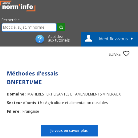
Recherche :
Accédez
Identifiez-vous
aux tutoriels
SUIVRE
Méthodes d'essais
BNFERTI/ME
Domaine :
MATIERES FERTILISANTES ET AMENDEMENTS MINERAUX
Secteur d'activité :
Agriculture et alimentation durables
Filière :
Française
Je veux en savoir plus