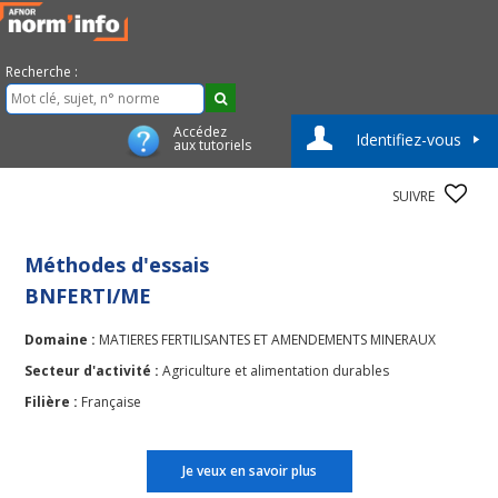
Recherche :
Accédez
Identifiez-vous
aux tutoriels
SUIVRE
Méthodes d'essais
BNFERTI/ME
Domaine :
MATIERES FERTILISANTES ET AMENDEMENTS MINERAUX
Secteur d'activité :
Agriculture et alimentation durables
Filière :
Française
Je veux en savoir plus