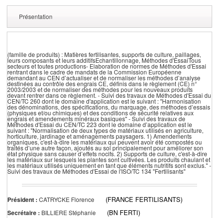
Présentation
(famille de produits) : Matières fertilisantes, supports de culture, paillages,
leurs composants et leurs additifsEchantillonnage, Méthodes d'EssaiTous
secteurs et toutes productions- Elaboration de normes de Méthodes d'Essai
rentrant dans le cadre de mandats de la Commission Européenne
demandant au CEN d’actualiser et de normaliser les méthodes d’analyse
destinées au contrôle des engrais CE, définis dans le règlement (CE) n°
2003/2003 et de normaliser des méthodes pour les nouveaux produits
devant rentrer dans ce règlement. - Suivi des travaux de Méthodes d'Essai du
CEN/TC 260 dont le domaine d'application est le suivant : "Harmonisation
des dénominations, des spécifications, du marquage, des méthodes d’essais
(physiques et/ou chimiques) et des conditions de sécurité relatives aux
engrais et amendements minéraux basiques" - Suivi des travaux de
Méthodes d'Essai du CEN/TC 223 dont le domaine d’application est le
suivant : "Normalisation de deux types de matériaux utilisés en agriculture,
horticulture, jardinage et aménagements paysagers. 1) Amendements
organiques, c'est-à-dire les matériaux qui peuvent avoir été compostés ou
traités d’une autre façon, ajoutés au sol principalement pour améliorer son
état physique sans causer d’effets nocifs. 2) Supports de culture, c'est-à-dire
les matériaux sur lesquels les plantes sont cultivées. Les produits chaulant et
les matériaux utilisés uniquement en tant que éléments nutritifs sont exclus." -
Suivi des travaux de Méthodes d'Essai de l'ISO/TC 134 "Fertilisants"
(FRANCE FERTILISANTS)
Président :
CATRYCKE Florence
(BN FERTI)
Secrétaire :
BILLIERE Stéphanie