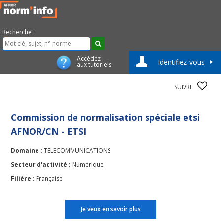
Recherche :
Accédez
Identifiez-vous
aux tutoriels
SUIVRE
Commission de normalisation spéciale etsi
AFNOR/CN - ETSI
Domaine :
TELECOMMUNICATIONS
Secteur d'activité :
Numérique
Filière :
Française
Je veux en savoir plus