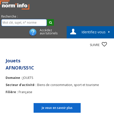
Recherche :
Accédez
Identifiez-vous
aux tutoriels
SUIVRE
Jouets
AFNOR/S51C
Domaine :
JOUETS
Secteur d'activité :
Biens de consommation, sport et tourisme
Filière :
Française
Je veux en savoir plus