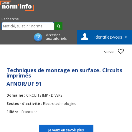
Recherche :
Accédez
Identifiez-vous
aux tutoriels
SUIVRE
Techniques de montage en surface. Circuits
imprimés
AFNOR/UF 91
Domaine :
CIRCUITS IMP - DIVERS
Secteur d'activité :
Electrotechnologies
Filière :
Française
Je veux en savoir plus