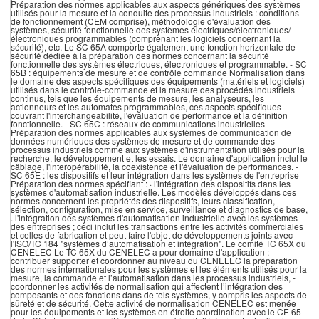
Préparation des normes applicables aux aspects génériques des systèmes
utilisés pour la mesure et la conduite des processus industriels : conditions
de fonctionnement (CEM comprise), méthodologie d'évaluation des
systèmes, sécurité fonctionnelle des systèmes électriques/électroniques/
électroniques programmables (comprenant les logiciels concernant la
sécurité), etc. Le SC 65A comporte également une fonction horizontale de
sécurité dédiée à la préparation des normes concernant la sécurité
fonctionnelle des systèmes électriques, électroniques et programmable. - SC
65B : équipements de mesure et de contrôle commande Normalisation dans
le domaine des aspects spécifiques des équipements (matériels et logiciels)
utilisés dans le contrôle-commande et la mesure des procédés industriels
continus, tels que les équipements de mesure, les analyseurs, les
actionneurs et les automates programmables, ces aspects spécifiques
couvrant l'interchangeabilité, l'évaluation de performance et la définition
fonctionnelle. - SC 65C : réseaux de communications industrielles
Préparation des normes applicables aux systèmes de communication de
données numériques des systèmes de mesure et de commande des
processus industriels comme aux systèmes d'instrumentation utilisés pour la
recherche, le développement et les essais. Le domaine d'application inclut le
câblage, l'interopérabilité, la coexistence et l'évaluation de performances. -
SC 65E : les dispositifs et leur intégration dans les systèmes de l'entreprise
Préparation des normes spécifiant : · l'intégration des dispositifs dans les
systèmes d'automatisation industrielle. Les modèles développés dans ces
normes concernent les propriétés des dispositifs, leurs classification,
sélection, configuration, mise en service, surveillance et diagnostics de base,
. l'intégration des systèmes d'automatisation industrielle avec les systèmes
des entreprises ; ceci inclut les transactions entre les activités commerciales
et celles de fabrication et peut faire l'objet de développements joints avec
l'ISO/TC 184 "systèmes d’automatisation et intégration". Le comité TC 65X du
CENELEC Le TC 65X du CENELEC a pour domaine d'application : -
contribuer supporter et coordonner au niveau du CENELEC la préparation
des normes internationales pour les systèmes et les éléments utilisés pour la
mesure, la commande et l’automatisation dans les processus industriels, -
coordonner les activités de normalisation qui affectent l’intégration des
composants et des fonctions dans de tels systèmes, y compris les aspects de
sûreté et de sécurité. Cette activité de normalisation CENELEC est menée
pour les équipements et les systèmes en étroite coordination avec le CE 65