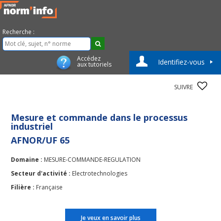
Recherche :
Accédez
Identifiez-vous
aux tutoriels
SUIVRE
Mesure et commande dans le processus
industriel
AFNOR/UF 65
Domaine :
MESURE-COMMANDE-REGULATION
Secteur d'activité :
Electrotechnologies
Filière :
Française
Je veux en savoir plus