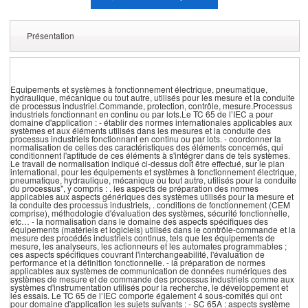
Présentation
Equipements et systèmes à fonctionnement électrique, pneumatique,
hydraulique, mécanique ou tout autre, utilisés pour les mesure et la conduite
de processus industriel.Commande, protection, contrôle, mesure.Processus
industriels fonctionnant en continu ou par lots.Le TC 65 de l’IEC a pour
domaine d'application : - établir des normes internationales applicables aux
systèmes et aux éléments utilisés dans les mesures et la conduite des
processus industriels fonctionnant en continu ou par lots. - coordonner la
normalisation de celles des caractéristiques des éléments concernés, qui
conditionnent l'aptitude de ces éléments à s'intégrer dans de tels systèmes.
Le travail de normalisation indiqué ci-dessus doit être effectué, sur le plan
international, pour les équipements et systèmes à fonctionnement électrique,
pneumatique, hydraulique, mécanique ou tout autre, utilisés pour la conduite
du processus", y compris : . les aspects de préparation des normes
applicables aux aspects génériques des systèmes utilisés pour la mesure et
la conduite des processus industriels, . conditions de fonctionnement (CEM
comprise), méthodologie d'évaluation des systèmes, sécurité fonctionnelle,
etc… - la normalisation dans le domaine des aspects spécifiques des
équipements (matériels et logiciels) utilisés dans le contrôle-commande et la
mesure des procédés industriels continus, tels que les équipements de
mesure, les analyseurs, les actionneurs et les automates programmables ;
ces aspects spécifiques couvrant l'interchangeabilité, l'évaluation de
performance et la définition fonctionnelle. - la préparation de normes
applicables aux systèmes de communication de données numériques des
systèmes de mesure et de commande des processus industriels comme aux
systèmes d'instrumentation utilisés pour la recherche, le développement et
les essais. Le TC 65 de l’IEC comporte également 4 sous-comités qui ont
pour domaine d'application les sujets suivants : - SC 65A : aspects système