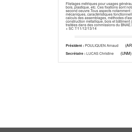
Filetages métriques pour usages générau
bois, plastique, etc. Ces fixations sont n
second oeuvre.Tous aspects notamment : déf
mécaniques, caractéristiques fonctionnell
calculs des assemblages, méthodes d'ass
construction métallique, bois et bâtiment 
traitées dans des commissions du BNAE.S
+ SC 7/11/12/13/14
(A
Président :
POULIQUEN Arnaud
(UNM)
Secrétaire :
LUCAS Christine