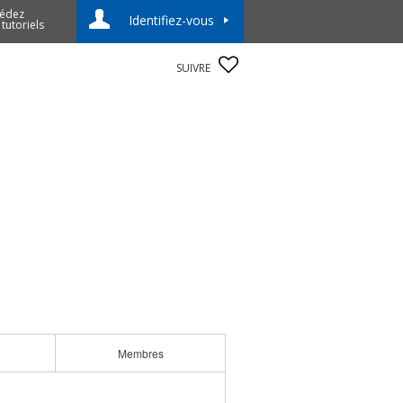
édez
Identifiez-vous
 tutoriels
SUIVRE
Membres