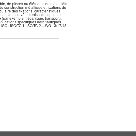
e, de pièces ou éléments en métal, tôle,
de construction métallique et fixations de
ulaire des fixations, caractéristiques
dimensions, revêtements, conception et
 (par exemple mécanique, transport),
applications spécifiques aéronautiques
 ISO : ISO/TC 1, ISO/TC 2 + WG 13/17/18