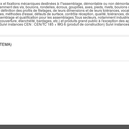
x et fixations mécaniques destinées à l?assemblage, démontable ou non démontabl
otamment des vis, boulons, rondelles, écrous, goupilles, axes, pieds, rivets, boulons 
inition des profils de filetages, de leurs dimensions et de leurs tolérances, vocab
es, méthodes d'essai, défauts de surface, contrôle réception, qualité, tolérances, 
emblage et qualification pour les assemblages.Tous secteurs, notamment industrie
(couverture, étanchéité, bardages, etc.) et produits grand public à l'exception des 
uivi instances CEN : CEN/TC 185 + WG 6 (produit de construction) Suivi instances
RTEMA)