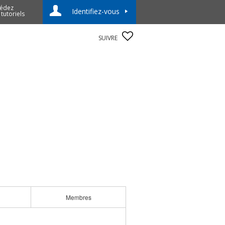
édez
Identifiez-vous
 tutoriels
SUIVRE
Membres