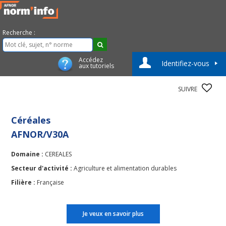
Recherche :
Accédez
Identifiez-vous
aux tutoriels
SUIVRE
Céréales
AFNOR/V30A
Domaine :
CEREALES
Secteur d'activité :
Agriculture et alimentation durables
Filière :
Française
Je veux en savoir plus