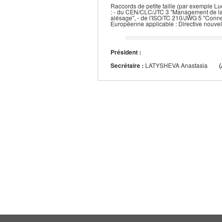
Raccords de petite taille (par exemple Lu
: - du CEN/CLC/JTC 3 "Management de la q
alésage", - de l'ISO/TC 210/JWG 5 "Conne
Européenne applicable : Directive nouvel
Président :
Secrétaire :
LATYSHEVA Anastasia