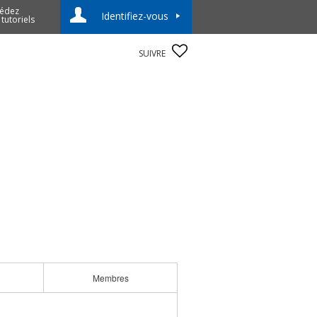
édez
Identifiez-vous
 tutoriels
SUIVRE
Membres