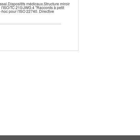
ssai.Dispositifs médicaux.Structure miroir
e l'ISO/TC 210/JWG 4 "Raccords à petit
-hoc pour l'ISO 22740. Directive