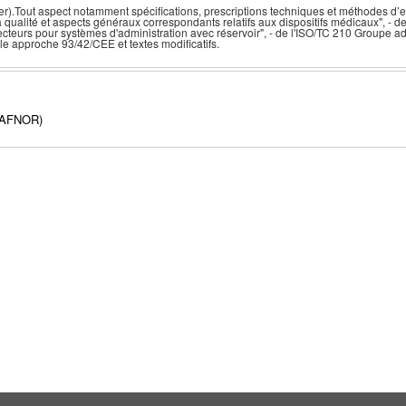
er).Tout aspect notamment spécifications, prescriptions techniques et méthodes d’e
ualité et aspects généraux correspondants relatifs aux dispositifs médicaux", - d
cteurs pour systèmes d'administration avec réservoir", - de l'ISO/TC 210 Groupe ad
le approche 93/42/CEE et textes modificatifs.
(AFNOR)